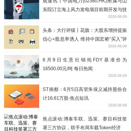
观速讯丨中国电力(02380.HK)附属与山
东院订立海上风力发电项目前期开发与技
2026-06-09
术咨询合同
头条：大行评级丨花旗：大股东增持提振
信心+股息率诱人 维持中国宏桥“买入”评
2026-06-09
级
6月9日生意社锦纶FDY基准价为
16500.00元/吨 每日热闻
2026-06-09
ST南都：6月5日高管朱保义减持股份合
计16.61万股-焦点短讯
2026-06-08
焦点滚动:博泰车联、迅策、赛目科技签
署三方协议，联手布局车载Token经济