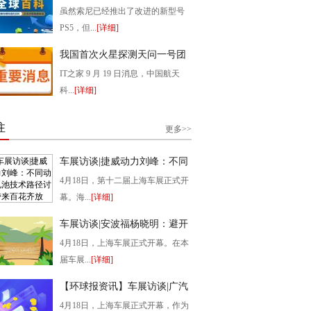
即将公布
虽然索尼已经推出了改进的新型号
PS5，但...
[详细]
2022-09-21 21:10:37
我国首次火星探测天问一号团
队获 2022 年度世界航天奖
IT之家 9 月 19 日消息，中国航天
科...
[详细]
2022-09-21 21:09:18
注
更多>>
车展访谈|捷威动力刘峰：不同
动力电池技术路径讨论带来百
4月18日，第十二届上海车展正式开
花齐放
幕。海...
[详细]
2023-04-23 05:48:33
车展访谈|安波福杨晓明：避开
企业“灵魂”，给予他们需要的
4月18日，上海车展正式开幕。在本
产品-全球信息
届车展...
[详细]
2023-04-23 05:43:04
【环球报资讯】车展访谈|广汽
冯兴亚：自主与合资的竞争将
4月18日，上海车展正式开幕，作为