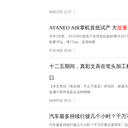
09月27日 22:37
AYANEO AIR掌机首批试产 大
批量
今年5月底，AYANEO发布了全球首款超轻薄OLED Win
机重395g，薄17mm，采用和辉
07月18日 18:45
十二五期间，真彩文具在笔头加工
口
【本文来自《笔尖钢，不止于笔尖》评论区，标题为
金属小零件就是从这种细钢
04月05日 18:21
汽车最多持续行驶几个小时？千万
汽车最多持续行驶几个小时？千万不要过度用车！其