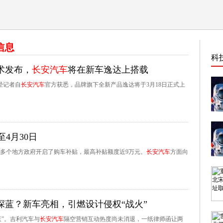
信息
科
术发布，
长安汽车
将在新车逸达上搭载
经记者自
长安汽车
官方获悉，品牌旗下全新产品逸达将于3月18日正式上
4月30日
多个地方政府开启了购车补贴，最高补贴额度近9万元。
长安汽车
方面向
深蓝？新车亮相，引燃设计侵权“战火”
蓝”。吉利汽车与
长安汽车
隔空营销互动热度尚未消退，一纸律师函让两