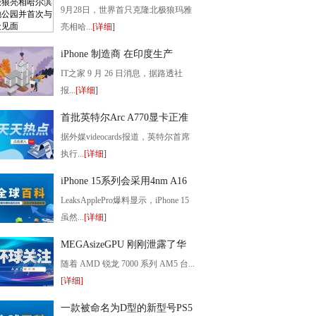
滨极地公园并首次与公众见面
9月28日，世界首只克隆北极狼玛雅
亮相哈...
[详细]
2022-09-29 17:07:45
iPhone 制造商 在印度生产
iPhone 14很高兴
IT之家 9 月 26 日消息，据路透社
报...
[详细]
2022-09-26 16:31:17
首批英特尔Arc A770显卡正准
备零售
据外媒videocards报道，英特尔首席
执行...
[详细]
2022-09-21 21:17:54
iPhone 15系列会采用4nm A16
处理器和3nm A17处理器混搭
LeaksApplePro爆料显示，iPhone 15
虽然...
[详细]
2022-09-21 21:15:45
MEGAsizeGPU 刚刚泄露了华
硕 X670 / X670E 主板的型号价
随着 AMD 锐龙 7000 系列 AM5 台...
目表
[详细]
2022-09-21 21:12:38
一款被命名为D型的新型号PS5