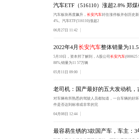
汽车ETF（516110）涨超2.8% 郑
汽车板块再度飙升，
长安汽车
封住涨停板并创历史新
4%。汽车ETF(516110)涨超2
06月27日 11:42
2022年4月
长安汽车
整体销量为11.5
5月10日，资本邦了解到，A股公司
长安汽车
(0006
88%;销量为11 57万辆
05月11日 09:00
老司机：国产最好的五大发动机，
对车辆有所熟悉的驾驶人员都知道，一台车辆的好坏
件是否达到标准或非常的完
04月08日 12:44
最容易生锈的3款国产车，车主：3