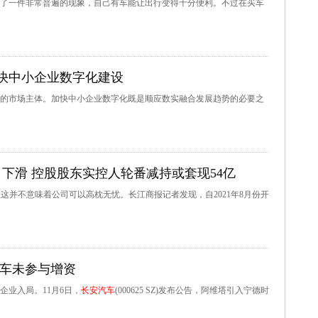
了一件非常普遍的现象，自己有车能让出行变得十分便利。不过在买车
快中小企业数字化建设
的市场主体。加快中小企业数字化既是顺应数实融合发展趋势的必要之
下滑 控股股东实控人轮番减持或套现54亿
标，但这并不意味着公司可以高枕无忧。长江商报记者发现，自2021年8月份开
汽车未参与增资
业入局。11月6日，
长安汽车
(000625 SZ)发布公告，阿维塔引入宁德时