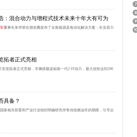
承浩：混合动力与增程式技术未来十年大有可为
车
董事长朱华荣在朋友圈发布了全新能源及电动化解决方案：长安原力
览拓者正式亮相
安览拓者正式亮相，车辆搭载蓝鲸新一代2 0T动力，最大扭矩达到390
否具备？
国家相关部委和产业行业组织明确研究停售传统燃油车的期限，引导企