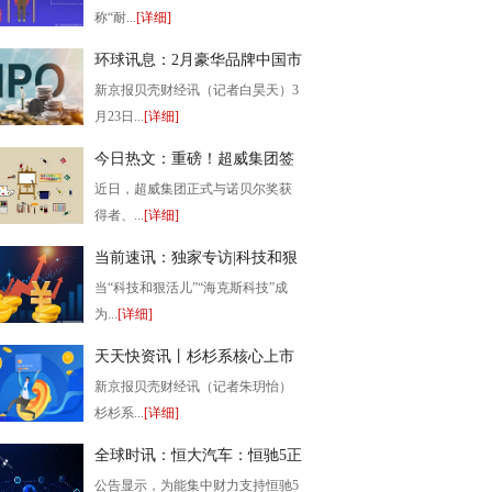
称“耐...
[详细]
2023-03-24 12:44:33
环球讯息：2月豪华品牌中国市
场销量排行发布，奔驰、宝
新京报贝壳财经讯（记者白昊天）3
马、奥迪领衔
月23日...
[详细]
2023-03-24 11:36:09
今日热文：重磅！超威集团签
约石墨烯之父
近日，超威集团正式与诺贝尔奖获
得者、...
[详细]
2023-03-24 11:29:35
当前速讯：独家专访|科技和狠
活儿回归 辛吉飞：没制造焦
当“科技和狠活儿”“海克斯科技”成
虑，考虑进军带货
为...
[详细]
2023-03-24 05:46:12
天天快资讯丨杉杉系核心上市
公司完成交接班 郑驹出任杉杉
新京报贝壳财经讯（记者朱玥怡）
股份董事长
杉杉系...
[详细]
2023-03-24 05:38:43
全球时讯：恒大汽车：恒驰5正
在持续量产，已交付900辆
公告显示，为能集中财力支持恒驰5