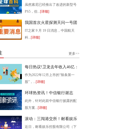
即将公布
虽然索尼已经推出了改进的新型号
PS5，但...
[详细]
2022-09-21 21:10:37
我国首次火星探测天问一号团
队获 2022 年度世界航天奖
IT之家 9 月 19 日消息，中国航天
科...
[详细]
2022-09-21 21:09:18
注
更多>>
每日热议!卫龙去年收入46亿：
产品平均售价上升 海外销售规
作为2022年12月上市的“辣条第一
模增长
股”，...
[详细]
2023-03-24 14:47:20
环球热资讯！中信银行谢志
斌：市场重新审视银行业可转
此外，针对此前中信银行披露的配
债的内在价值
股方案...
[详细]
2023-03-24 13:29:24
滚动：三闯港交所！耐看娱乐
真的“耐看”吗？
近日，耐看娱乐控股有限公司（下