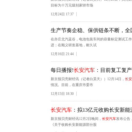
目标为十万元级别家轿市场
12月24日 17:37
生产节奏企稳、保供链条不断，全
在亦庄北汽蓝谷，电池包装车间的容量标定测试工作
进；在顺义研发基地，耐久试
12月16日 21:44
每日播报!
长安汽车
：目前复工复产
新京报贝壳财经讯（记者白昊天））12月14日，
长安
情况。目前，在重庆市委市
12月15日 18:30
长安汽车
：拟13亿元收购长安新能
新京报贝壳财经讯12月2日晚间，
长安汽车
发布公告
《关于收购长安新能源部分股