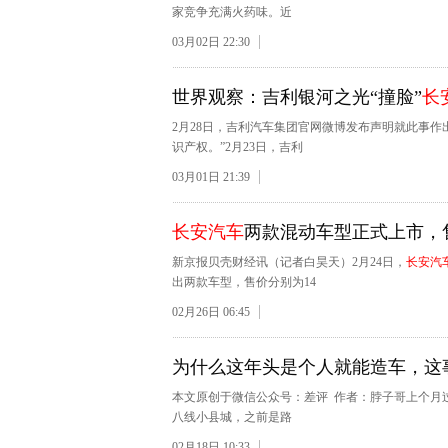
家竞争充满火药味。近
03月02日 22:30
世界观察：吉利银河之光“撞脸”
长
2月28日，吉利汽车集团官网微博发布声明就此事
识产权。”2月23日，吉利
03月01日 21:39
长安汽车
两款混动车型正式上市，售价
新京报贝壳财经讯（记者白昊天）2月24日，
长安汽
出两款车型，售价分别为14
02月26日 06:45
为什么这年头是个人就能造车，这
本文原创于微信公众号：差评 作者：脖子哥上个月
八线小县城，之前是路
02月18日 10:33