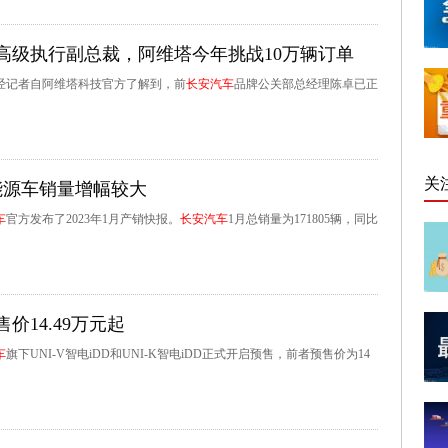
高级执行副总裁，阿维塔今年挑战10万辆订单
财经记者自阿维塔科技官方了解到，前
长安汽车
品牌公关部总经理陈卓已正
关
能源车销量增幅较大
车
官方发布了2023年1月产销快报。
长安汽车
1月总销量为171805辆，同比
14.49万元起
车
旗下UNI-V智电iDD和UNI-K智电iDD正式开启预售，前者预售价为14