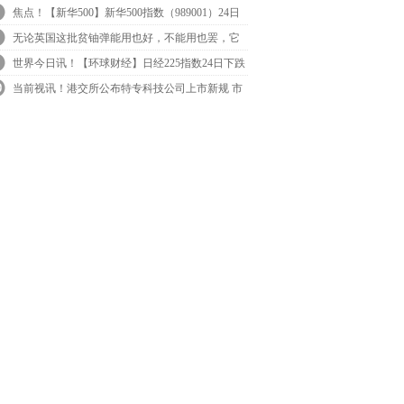
联盟
焦点！【新华500】新华500指数（989001）24日
跌0.29%
无论英国这批贫铀弹能用也好，不能用也罢，它
都是妥妥的带有核废料的武器
世界今日讯！【环球财经】日经225指数24日下跌
0.13%
当前视讯！港交所公布特专科技公司上市新规 市
值门槛降低