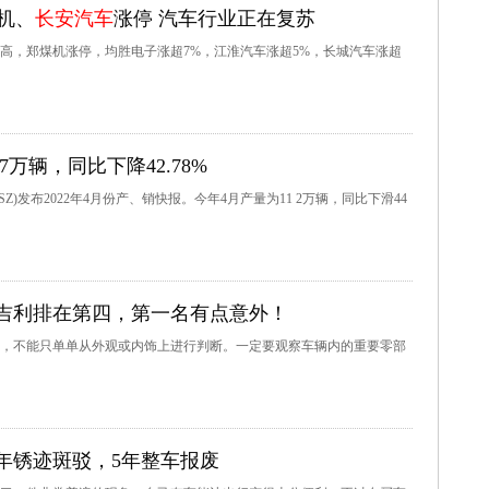
煤机、
长安汽车
涨停 汽车行业正在复苏
高，郑煤机涨停，均胜电子涨超7%，江淮汽车涨超5%，长城汽车涨超
7万辆，同比下降42.78%
25 SZ)发布2022年4月份产、销快报。今年4月产量为11 2万辆，同比下滑44
吉利排在第四，第一名有点意外！
，不能只单单从外观或内饰上进行判断。一定要观察车辆内的重要零部
年锈迹斑驳，5年整车报废