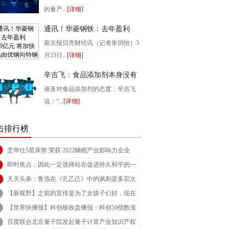
的量产...
[详细]
2023-03-23 22:44:32
通讯！华菱钢铁：去年盈利
63.79亿元 将加快产品由优钢向
新京报贝壳财经讯（记者朱玥怡）3
特钢转型
月23日...
[详细]
2023-03-23 21:46:37
辛吉飞：食品添加剂本身没有
错
谈及对食品添加剂的态度，辛吉飞
说：“...
[详细]
2023-03-23 20:45:08
击排行榜
芝华仕5星床垫 荣获 2022睡眠产业影响力企业
即时焦点：因此一定选择站在促进持久和平的一
边。
天天头条：鲁迅在《孔乙己》中的讽刺是多层次
的
【新视野】之前的宣传是为了女孩子们好，现在
去纠正，同样也是希望她们能好
【世界快播报】科创板收盘播报：科创50指数涨
0.19% 软件服务股涨幅靠前
百度联合北京量子院发起量子计算产业知识产权