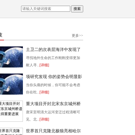
搜索
技
更多>>
土卫二的次表层海洋中发现了
生命的一个关键构件的新证据
寻找地外生命的工作刚刚变得更加
耐人寻...
[详细]
2022-10-08 09:55:23
项研究发现 你的姿势会明显影
响你的身体吸收药物的速度
当你头痛的时候，你可能不会考虑
你在吃...
[详细]
2022-09-30 16:58:34
重大项目开封北宋东京城州桥
遗址取得重要进展
唐宋至明清大运河变迁过程清晰可
见、北...
[详细]
2022-09-29 18:12:28
世界首只克隆北极狼亮相哈尔