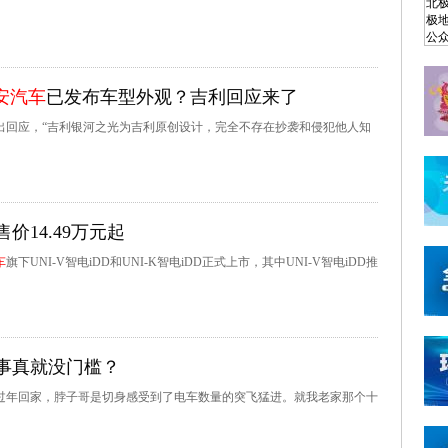
安汽车
已发布车型外观？吉利回应来了
作出回应，“吉利银河之光为吉利原创设计，完全不存在抄袭和侵犯他人知
14.49万元起
车
旗下UNI-V智电iDD和UNI-K智电iDD正式上市，其中UNI-V智电iDD推
事真就没门槛？
过年回家，脖子哥是切身感受到了电车数量的突飞猛进。就我老家那个十