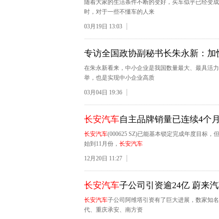
随着大家的生活条件不断的变好，买车似乎已经变成
时，对于一些不懂车的人来
03月19日 13:03
专访全国政协副秘书长朱永新：加
在朱永新看来，中小企业是我国数量最大、最具活力
举，也是实现中小企业高质
03月04日 19:36
长安汽车
自主品牌销量已连续4个月
长安汽车
(000625 SZ)已能基本锁定完成年度目
始到11月份，
长安汽车
12月20日 11:27
长安汽车
子公司引资逾24亿 蔚来
长安汽车
子公司阿维塔引资有了巨大进展，数家知名企
代、重庆承安、南方资