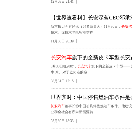
12月03日 21:41
【世界速看料】长安深蓝CEO邓
新京报贝壳财经讯（记者白昊天）11月30日，
长安汽
技术。该技术包括智能增程
11月30日 20:39
长安汽车
旗下的全新皮卡车型长安
8月30日晚20时，
长安汽车
旗下的全新皮卡车型——长
牛·米。对于览拓者的命
08月31日 17:15
世界实时：中国停售燃油车条件是
长安汽车
董事长称中国初具停售燃油车条件。他建议
业和全社会有序向新能源转
08月30日 18:33