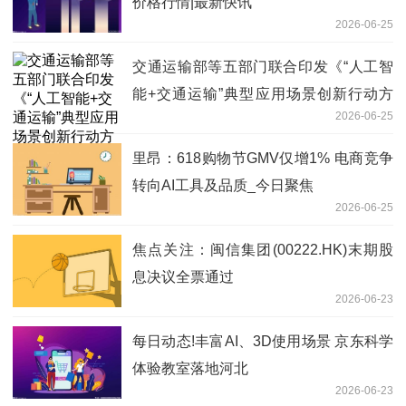
价格行情|最新快讯
2026-06-25
交通运输部等五部门联合印发《“人工智
能+交通运输”典型应用场景创新行动方
2026-06-25
案》|每日快看
里昂：618购物节GMV仅增1% 电商竞争
转向AI工具及品质_今日聚焦
2026-06-25
焦点关注：闽信集团(00222.HK)末期股
息决议全票通过
2026-06-23
每日动态!丰富AI、3D使用场景 京东科学
体验教室落地河北
2026-06-23