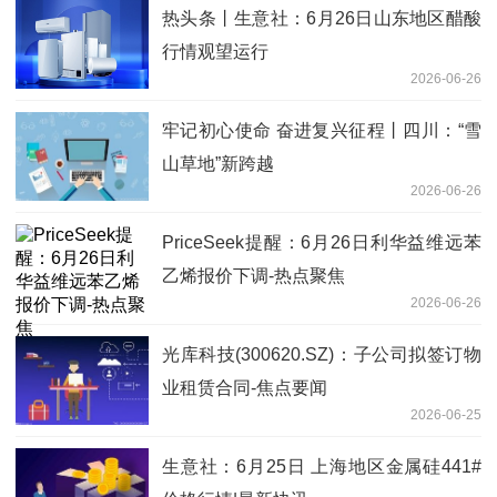
热头条丨生意社：6月26日山东地区醋酸
行情观望运行
2026-06-26
牢记初心使命 奋进复兴征程丨四川：“雪
山草地”新跨越
2026-06-26
PriceSeek提醒：6月26日利华益维远苯
乙烯报价下调-热点聚焦
2026-06-26
光库科技(300620.SZ)：子公司拟签订物
业租赁合同-焦点要闻
2026-06-25
生意社：6月25日 上海地区金属硅441#